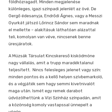
földhözragadt. Minden megjelenése
különleges, igazi színpadi jelenlét az övé. De
Gergő édesanyja, Endrődi Ágnes, vagy a Messzi
Gyurkát játszó Lőrincz Sándor sem maradnak
el mellette – alakításuk láthatóan alázattal
teli, komolyan van véve, nincsenek benne
üresjáratok.
A Múzsák Társulat Kincskereső kisködmöne
nagy vállalás, amit a trupp maradéktalanul
teljesített. Nincs felesleges jelenet vagy szín:
minden pontos és a kellő helyen szívbemarkoló,
és a végjáték sem hagy semmi kivetnivalót
maga után. Ismét egy remek darabot
üdvözölhettünk a Vízi Színház színpadán, amit
a közönség komoly vastapssal ünnepelt a
végén.