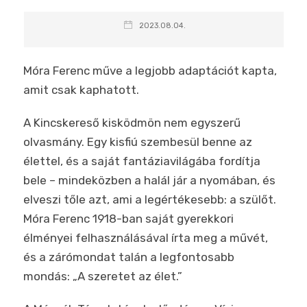
2023.08.04.
Móra Ferenc műve a legjobb adaptációt kapta,
amit csak kaphatott.
A Kincskereső kisködmön nem egyszerű
olvasmány. Egy kisfiú szembesül benne az
élettel, és a saját fantáziavilágába fordítja
bele – mindeközben a halál jár a nyomában, és
elveszi tőle azt, ami a legértékesebb: a szülőt.
Móra Ferenc 1918-ban saját gyerekkori
élményei felhasználásával írta meg a művét,
és a zárómondat talán a legfontosabb
mondás: „A szeretet az élet.”