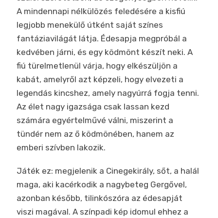
A mindennapi nélkülözés feledésére a kisfiú
legjobb menekülő útként saját színes
fantáziavilágát látja. Édesapja megpróbál a
kedvében járni, és egy ködmönt készít neki. A
fiú türelmetlenül várja, hogy elkészüljön a
kabát, amelyről azt képzeli, hogy elvezeti a
legendás kincshez, amely nagyúrrá fogja tenni.
Az élet nagy igazsága csak lassan kezd
számára egyértelművé válni, miszerint a
tündér nem az ő ködmönében, hanem az
emberi szívben lakozik.
Játék ez: megjelenik a Cinegekirály, sőt, a halál
maga, aki kacérkodik a nagybeteg Gergővel,
azonban később, tilinkószóra az édesapját
viszi magával. A színpadi kép idomul ehhez a