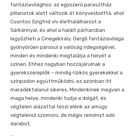
fantáziavilághoz: az egyszerű parasztház
pillanatok alatt változik át könyvesbolttá, ahol
Csontos Szigfrid vív élethalálharcot a
Sárkánnyal, és ahol a halált párharcban
legyőzheti a Cinegekirály. Gergő fantáziavilága
gyönyörűen párosul a valóság ridegségével,
minden és mindenki megtalálja a helyét a
színen. Ehhez nagyban hozzájárulnak a
gyerekszereplők – mindig rizikós gyerekekkel a
színpadon együttműködni, ez azonban itt
maradéktalanul sikeres. Mindenkinek megvan a
maga helye, mindenki tudja a dolgát, és
végtelen alázattal teszi elénk az amúgy
végtelenül szomorú, de mégis reményt adó
darabot.