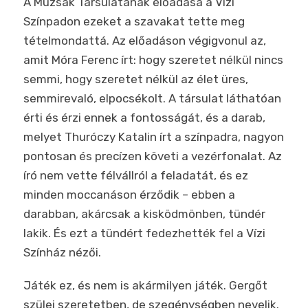
A Múzsák Társulatának előadása a Vízi
Színpadon ezeket a szavakat tette meg
tételmondattá. Az előadáson végigvonul az,
amit Móra Ferenc írt: hogy szeretet nélkül nincs
semmi, hogy szeretet nélkül az élet üres,
semmirevaló, elpocsékolt. A társulat láthatóan
érti és érzi ennek a fontosságát, és a darab,
melyet Thuróczy Katalin írt a színpadra, nagyon
pontosan és precízen követi a vezérfonalat. Az
író nem vette félvállról a feladatát, és ez
minden moccanáson érződik – ebben a
darabban, akárcsak a kisködmönben, tündér
lakik. És ezt a tündért fedezhették fel a Vízi
Színház nézői.
Játék ez, és nem is akármilyen játék. Gergőt
szülei szeretetben, de szegénységben nevelik.