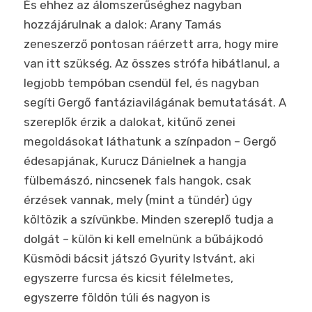
És ehhez az álomszerűséghez nagyban
hozzájárulnak a dalok: Arany Tamás
zeneszerző pontosan ráérzett arra, hogy mire
van itt szükség. Az összes strófa hibátlanul, a
legjobb tempóban csendül fel, és nagyban
segíti Gergő fantáziavilágának bemutatását. A
szereplők érzik a dalokat, kitűnő zenei
megoldásokat láthatunk a színpadon – Gergő
édesapjának, Kurucz Dánielnek a hangja
fülbemászó, nincsenek fals hangok, csak
érzések vannak, mely (mint a tündér) úgy
költözik a szívünkbe. Minden szereplő tudja a
dolgát – külön ki kell emelnünk a bűbájkodó
Küsmödi bácsit játszó Gyurity Istvánt, aki
egyszerre furcsa és kicsit félelmetes,
egyszerre földön túli és nagyon is