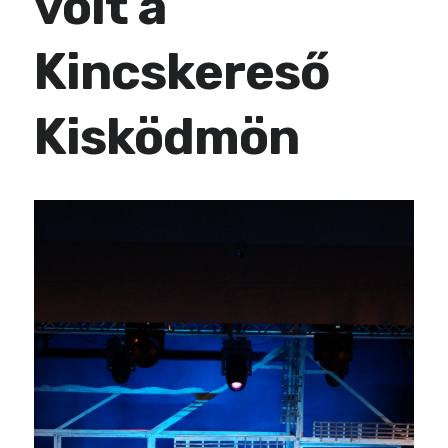
volt a
Kincskereső
Kisködmön