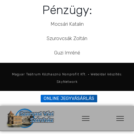
Pénzügy:
Mocsári Katalin
Szurovcsák Zoltán
Guzi Imréné
Magyar Teátrum Közhasznú Nonprofit Kft. • Weboldal készítés:
SkyNetwork
ONLINE JEGYVÁSÁRLÁS