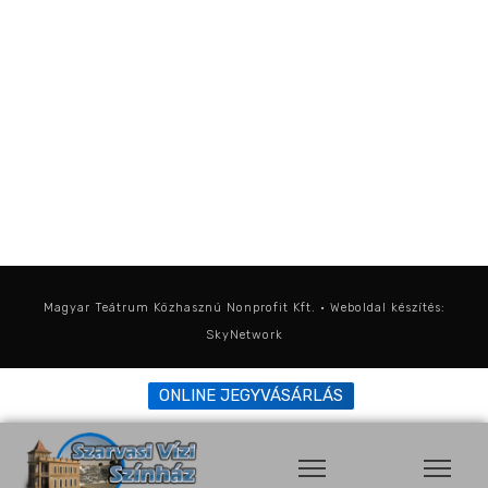
Magyar Teátrum Közhasznú Nonprofit Kft. • Weboldal készítés:
SkyNetwork
ONLINE JEGYVÁSÁRLÁS