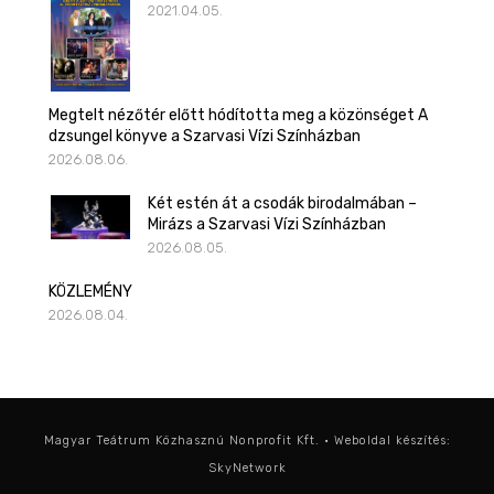
2021.04.05.
Megtelt nézőtér előtt hódította meg a közönséget A
dzsungel könyve a Szarvasi Vízi Színházban
2026.08.06.
Két estén át a csodák birodalmában –
Mirázs a Szarvasi Vízi Színházban
2026.08.05.
KÖZLEMÉNY
2026.08.04.
Magyar Teátrum Közhasznú Nonprofit Kft. • Weboldal készítés:
SkyNetwork