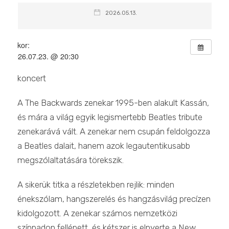
2026.05.13.
Mikor:
2026.07.23. @ 20:30
koncert
A The Backwards zenekar 1995-ben alakult Kassán,
és mára a világ egyik legismertebb Beatles tribute
zenekarává vált. A zenekar nem csupán feldolgozza
a Beatles dalait, hanem azok legautentikusabb
megszólaltatására törekszik.
A sikerük titka a részletekben rejlik: minden
énekszólam, hangszerelés és hangzásvilág precízen
kidolgozott. A zenekar számos nemzetközi
színpadon fellépett, és kétszer is elnyerte a New