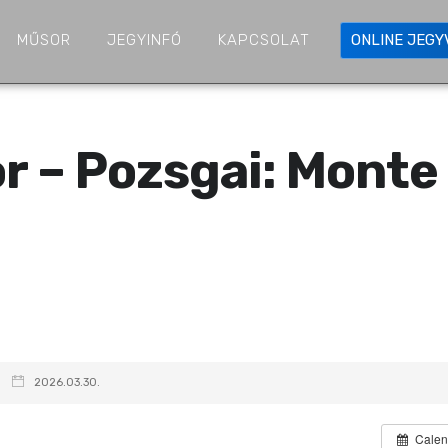
MŰSOR
JEGYINFÓ
KAPCSOLAT
ONLINE JEG
 – Pozsgai: Monte
2026.03.30.
Calen