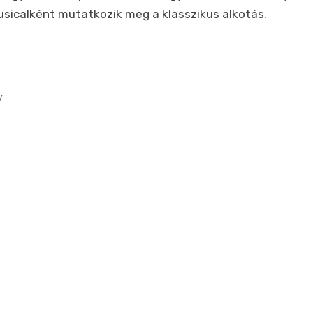
usicalként mutatkozik meg a klasszikus alkotás.
y