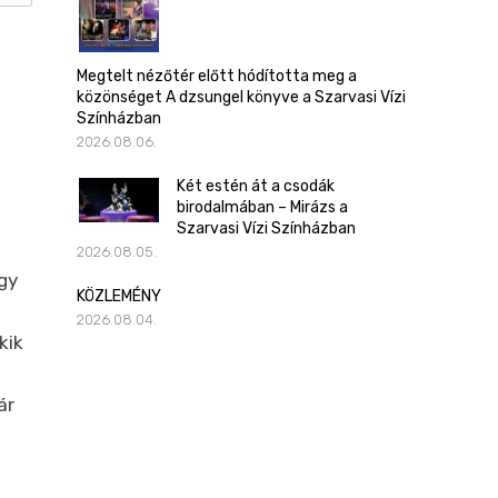
Megtelt nézőtér előtt hódította meg a
közönséget A dzsungel könyve a Szarvasi Vízi
Színházban
2026.08.06.
Két estén át a csodák
birodalmában – Mirázs a
Szarvasi Vízi Színházban
2026.08.05.
gy
KÖZLEMÉNY
2026.08.04.
kik
ár