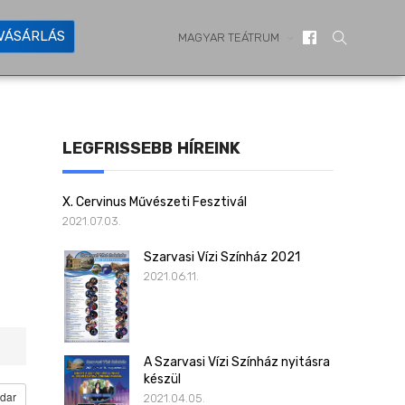
YVÁSÁRLÁS
MAGYAR TEÁTRUM
LEGFRISSEBB HÍREINK
X. Cervinus Művészeti Fesztivál
2021.07.03.
Szarvasi Vízi Színház 2021
2021.06.11.
A Szarvasi Vízi Színház nyitásra
készül
dar
2021.04.05.