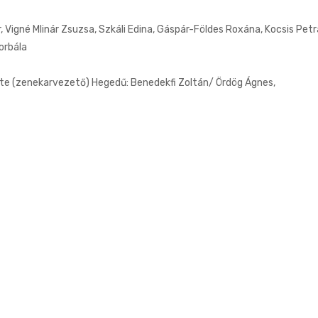
r, Vigné Mlinár Zsuzsa, Szkáli Edina, Gáspár-Földes Roxána, Kocsis Petr
orbála
te (zenekarvezető) Hegedű: Benedekfi Zoltán/ Ördög Ágnes,