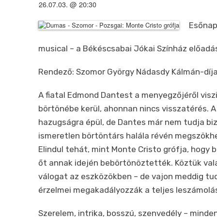
2026.07.03. @ 20:30
Esőnap:
musical –
a Békéscsabai Jókai Színház előadá
Rendező: Szomor György
Nádasdy Kálmán-díj
A fiatal Edmond Dantest a menyegzőjéről viszik
börtönébe kerül, ahonnan nincs visszatérés. 
hazugságra épül, de Dantes már nem tudja biz
ismeretlen börtöntárs halála révén megszökhe
Elindul tehát, mint Monte Cristo grófja, hogy b
őt annak idején bebörtönöztették. Köztük val
válogat az eszközökben – de vajon meddig tud
érzelmei megakadályozzák a teljes leszámolá
Szerelem, intrika, bosszú, szenvedély – mind