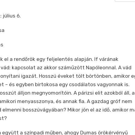
 július 6.
sa
as
 el a rendőrök egy feljelentés alapján. If várának
A vád: kapcsolat az akkor száműzött Napóleonnal. A vád
onyítani igazát. Hosszú éveket tölt börtönben, amikor e
t – és egyben birtokosa egy csodálatos vagyonnak is.
osszút álljon megnyomorítóin. A párizsi elit azokból áll, a
amikori menyasszonya, és annak fia. A gazdag gróf nem
 elmenni bosszúvágyában? Mikor jön el az idő, amikor m
st?
en együtt a színpadi műben, ahogy Dumas örökérvényű