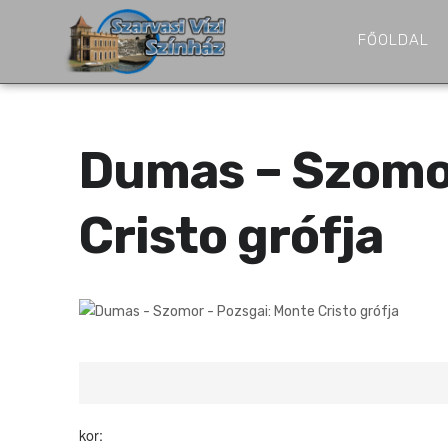
FŐOLDAL
Dumas – Szomor
Cristo grófja
Mikor: