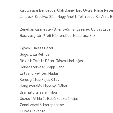
Kar: Gáspár Bendegúz, Oláh Dániel, Bíró Gyula, Mlinár Péte
Lehoczki Orsolya, Oláh-Nagy Anett, Tóth Luca, Kis Anna B
Zenekar: Karmester/Billentyűs hangszerek: Gulyás Leven
Basszusgitár: Pfeff Márton, Dob: Madarász Erik
Ügyelő: Halász Péter
Súgó: Liszi Melinda
Díszlet: Fekete Péter, Jászai Mari-díjas
Jelmeztervező: Papp Janó
Látvány, vetítés: Madár
Koreográfus: Fejes Kitty
Hangszerelés: Lippényi Gábor
Dramaturg: Zalán Tibor
József Attila és Babérkoszorú-díjas
Zenei vezető, korrepetítor:
Gulyás Levente