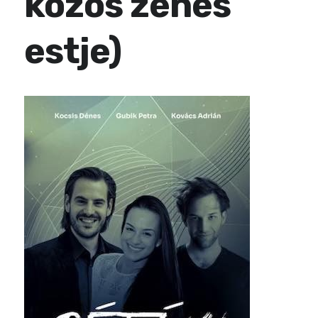
közös zenés
estje)