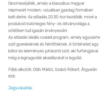
táncmeséjáték, amely a klasszikus magyar
népmesét modern, vizuálisan gazdag formában
kelti életre. Az előadás 20:30-kor kezdődik, mivel a
produkció különleges fény- és látványvilága a
sötétben tud igazán érvényesülni.
Az előadás ideális családi program, amely egyszerre
szól gyerekeknek és felnőtteknek. A történetet egy
bátor és leleményes juhászról szól, aki furfangjával
még a legnagyobb akadályokat is legyőzi.
Főbb alkotók: Oláh Márkó, Szabó Róbert, Árgyelán
Kitti
Jegyvásárlás