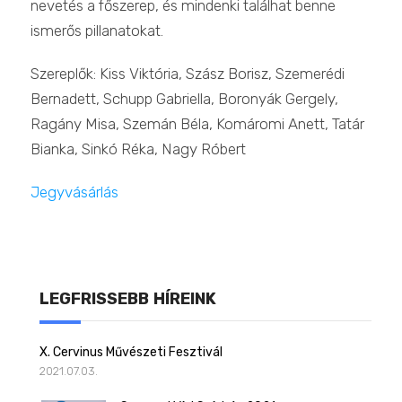
nevetés a főszerep, és mindenki találhat benne
ismerős pillanatokat.
Szereplők: Kiss Viktória, Szász Borisz, Szemerédi
Bernadett, Schupp Gabriella, Boronyák Gergely,
Ragány Misa, Szemán Béla, Komáromi Anett, Tatár
Bianka, Sinkó Réka, Nagy Róbert
Jegyvásárlás
LEGFRISSEBB HÍREINK
X. Cervinus Művészeti Fesztivál
2021.07.03.