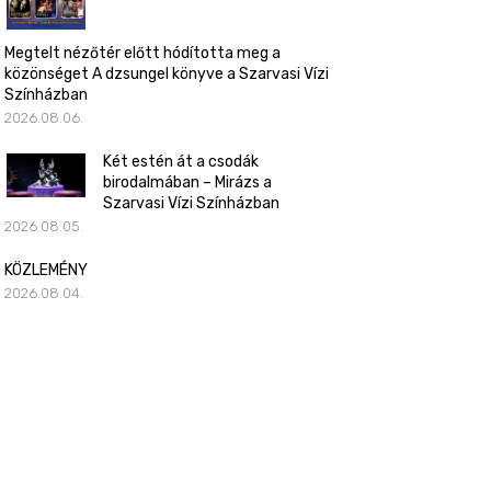
Megtelt nézőtér előtt hódította meg a
közönséget A dzsungel könyve a Szarvasi Vízi
Színházban
2026.08.06.
Két estén át a csodák
birodalmában – Mirázs a
Szarvasi Vízi Színházban
2026.08.05.
KÖZLEMÉNY
2026.08.04.