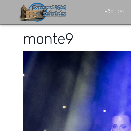
FŐOLDAL
monte9