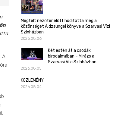
ép
Megtelt nézőtér előtt hódította meg a
tőn
közönséget A dzsungel könyve a Szarvasi Vízi
Színházban
otta
2026.08.06.
Két estén át a csodák
. A
birodalmában – Mirázs a
Szarvasi Vízi Színházban
Nóra
2026.08.05.
KÖZLEMÉNY
2026.08.04.
bb
a
l,