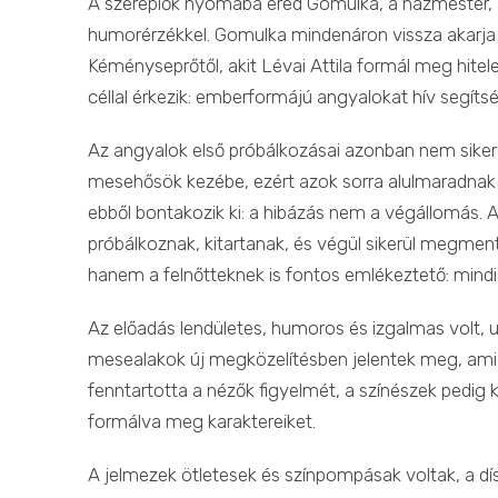
A szereplők nyomába ered Gomulka, a házmester, ak
humorérzékkel. Gomulka mindenáron vissza akarja j
Kéményseprőtől, akit Lévai Attila formál meg hi
céllal érkezik: emberformájú angyalokat hív segí
Az angyalok első próbálkozásai azonban nem siker
mesehősök kezébe, ezért azok sorra alulmaradnak 
ebből bontakozik ki: a hibázás nem a végállomás. A
próbálkoznak, kitartanak, és végül sikerül megme
hanem a felnőtteknek is fontos emlékeztető: mindig
Az előadás lendületes, humoros és izgalmas volt, 
mesealakok új megközelítésben jelentek meg, ami 
fenntartotta a nézők figyelmét, a színészek pedig 
formálva meg karaktereiket.
A jelmezek ötletesek és színpompásak voltak, a dís