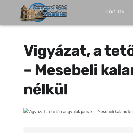
FŐOLDAL
Vigyázat, a tet
– Mesebeli kal
nélkül