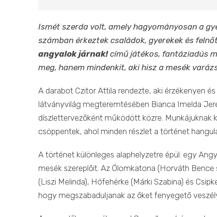
Ismét szerda volt, amely hagyományosan a gye
számban érkeztek családok, gyerekek és felnőt
angyalok járnak!
című játékos, fantáziadús m
meg, hanem mindenkit, aki hisz a mesék varáz
A darabot Czitor Attila rendezte, aki érzékenyen és
látványvilág megteremtésében Bianca Imelda Jere
díszlettervezőként működött közre. Munkájuknak k
csöppentek, ahol minden részlet a történet hangula
A történet különleges alaphelyzetre épül: egy Angy
mesék szereplőit. Az Ólomkatona (Horváth Bence sz
(Liszi Melinda), Hófehérke (Márki Szabina) és Csip
hogy megszabaduljanak az őket fenyegető veszélye