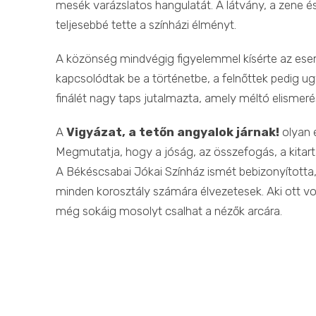
mesék varázslatos hangulatát. A látvány, a zene é
teljesebbé tette a színházi élményt.
A közönség mindvégig figyelemmel kísérte az esem
kapcsolódtak be a történetbe, a felnőttek pedig u
finálét nagy taps jutalmazta, amely méltó elismeré
A
Vigyázat, a tetőn angyalok járnak!
olyan e
Megmutatja, hogy a jóság, az összefogás, a kitart
A Békéscsabai Jókai Színház ismét bebizonyította
minden korosztály számára élvezetesek. Aki ott vol
még sokáig mosolyt csalhat a nézők arcára.