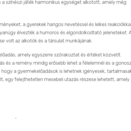
s a színészi játék harmonikus egységet alkotott, amely még
ényeket, a gyerekek hangos nevetéssel és lelkes reakciókka
gyanúgy élvezték a humoros és elgondolkodtató jeleneteket. 
se volt az alkotók és a társulat munkájának.
lőadás, amely egyszerre szórakoztat és értéket közvetít.
ás és a remény mindig erősebb lehet a félelemnél és a gonosz
, hogy a gyermekelőadások is lehetnek igényesek, tartalmasa
t, egy felejthetetlen mesebeli utazás részese lehetett, amely