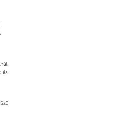
l
A
nál.
k és
SzJ