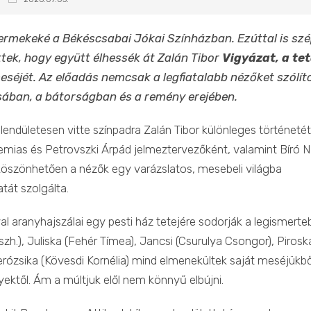
rmekeké a Békéscsabai Jókai Színházban. Ezúttal is sz
tek, hogy együtt élhessék át Zalán Tibor
Vigyázat, a te
eséjét. Az előadás nemcsak a legfiatalabb nézőket szólít
sában, a bátorságban és a remény erejében.
 lendületesen vitte színpadra Zalán Tibor különleges történetét
mias és Petrovszki Árpád jelmeztervezőként, valamint Bíró 
öszönhetően a nézők egy varázslatos, mesebeli világba
tát szolgálta.
al aranyhajszálai egy pesti ház tetejére sodorják a legismerte
h.), Juliska (Fehér Tímea), Jancsi (Csurulya Csongor), Pirosk
kerózsika (Kövesdi Kornélia) mind elmenekültek saját meséjükbő
ktől. Ám a múltjuk elől nem könnyű elbújni.