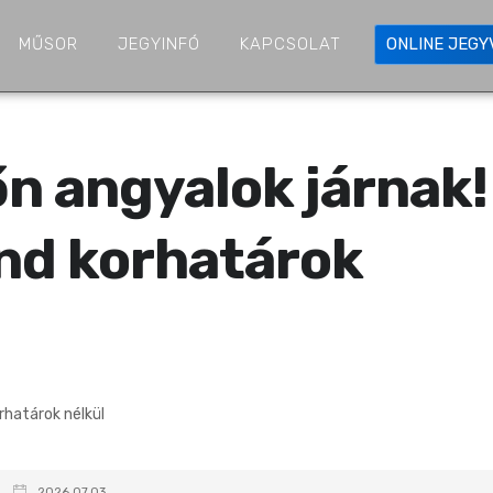
MŰSOR
JEGYINFÓ
KAPCSOLAT
ONLINE JEG
őn angyalok járnak!
and korhatárok
2026.07.03.