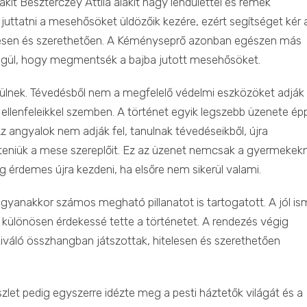
it Beszterczey Attila alakít nagy lendülettel és remek
uttatni a mesehősöket üldözőik kezére, ezért segítséget kér 
telesen és szerethetően. A Kéményseprő azonban egészen más
tségül, hogy megmentsék a bajba jutott mesehősöket.
ülnek. Tévedésből nem a megfelelő védelmi eszközöket adják
ellenfeleikkel szemben. A történet egyik legszebb üzenete ép
z angyalok nem adják fel, tanulnak tévedéseikből, újra
nteniük a mese szereplőit. Ez az üzenet nemcsak a gyermekek
 érdemes újra kezdeni, ha elsőre nem sikerül valami.
ugyanakkor számos megható pillanatot is tartogatott. A jól is
különösen érdekessé tette a történetet. A rendezés végig
kiváló összhangban játszottak, hitelesen és szerethetően
zlet pedig egyszerre idézte meg a pesti háztetők világát és a