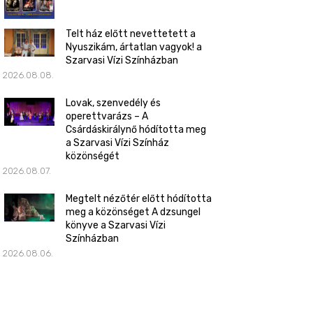
Telt ház előtt nevettetett a
Nyuszikám, ártatlan vagyok! a
Szarvasi Vízi Színházban
2026.08.08.
Lovak, szenvedély és
operettvarázs – A
Csárdáskirálynő hódította meg
a Szarvasi Vízi Színház
közönségét
2026.08.07.
Megtelt nézőtér előtt hódította
meg a közönséget A dzsungel
könyve a Szarvasi Vízi
Színházban
2026.08.06.