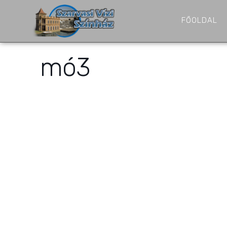
FŐOLDAL
mó3