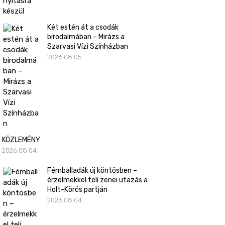
Két estén át a csodák
birodalmában – Mirázs a
Szarvasi Vízi Színházban
2026.08.05.
KÖZLEMÉNY
2026.08.04.
Fémballadák új köntösben –
érzelmekkel teli zenei utazás a
Holt-Körös partján
2026.08.04.