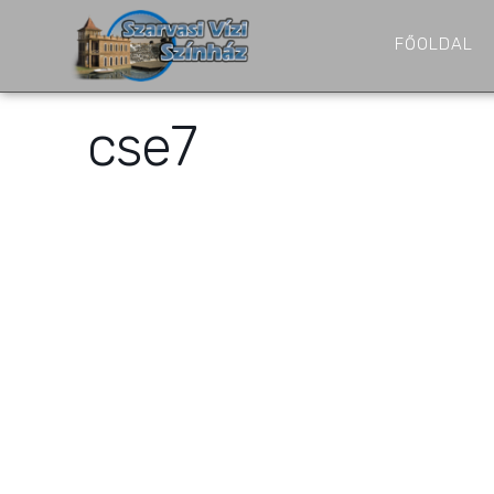
FŐOLDAL
cse7