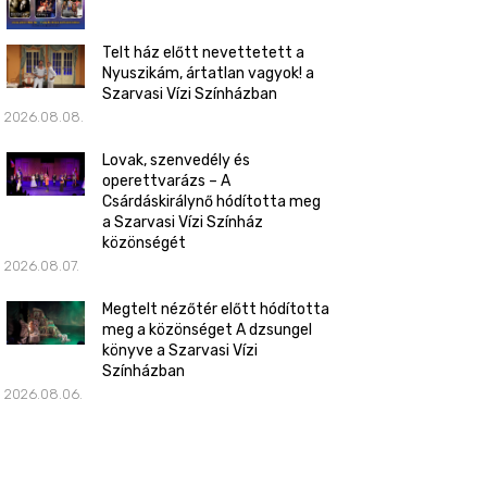
Telt ház előtt nevettetett a
Nyuszikám, ártatlan vagyok! a
Szarvasi Vízi Színházban
2026.08.08.
Lovak, szenvedély és
operettvarázs – A
Csárdáskirálynő hódította meg
a Szarvasi Vízi Színház
közönségét
2026.08.07.
Megtelt nézőtér előtt hódította
meg a közönséget A dzsungel
könyve a Szarvasi Vízi
Színházban
2026.08.06.