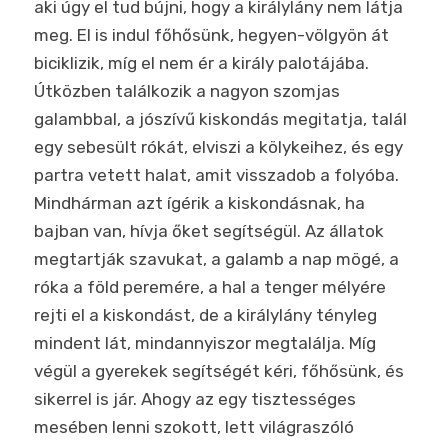
aki úgy el tud bújni, hogy a királylány nem látja
meg. El is indul főhősünk, hegyen-völgyön át
biciklizik, míg el nem ér a király palotájába.
Útközben találkozik a nagyon szomjas
galambbal, a jószívű kiskondás megitatja, talál
egy sebesült rókát, elviszi a kölykeihez, és egy
partra vetett halat, amit visszadob a folyóba.
Mindhárman azt ígérik a kiskondásnak, ha
bajban van, hívja őket segítségül. Az állatok
megtartják szavukat, a galamb a nap mögé, a
róka a föld peremére, a hal a tenger mélyére
rejti el a kiskondást, de a királylány tényleg
mindent lát, mindannyiszor megtalálja. Míg
végül a gyerekek segítségét kéri, főhősünk, és
sikerrel is jár. Ahogy az egy tisztességes
mesében lenni szokott, lett világraszóló