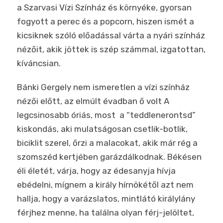
a Szarvasi Vízi Színház és környéke, gyorsan
fogyott a perec és a popcorn, hiszen ismét a
kicsiknek szóló előadással várta a nyári színház
nézőit, akik jöttek is szép számmal, izgatottan,
kíváncsian.
Bánki Gergely nem ismeretlen a vízi színház
nézői előtt, az elmúlt évadban ő volt A
legcsinosabb óriás, most
a “teddlenerontsd”
kiskondás, aki mulatságosan csetlik-botlik,
biciklit szerel, őrzi a malacokat, akik már rég a
szomszéd kertjében garázdálkodnak. Békésen
éli életét, várja, hogy az édesanyja hívja
ebédelni, mígnem a király hírnökétől azt nem
hallja, hogy a varázslatos, mintlátó királylány
férjhez menne, ha találna olyan férj-jelöltet,