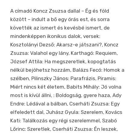
A címadó Koncz Zsuzsa dallal – Ég és föld
között – indult a bő egy órás est, és sorra
követték az ismert és kevésbé ismert, de
mindenképpen ikonikus dalok, versek:
Kosztolányi Dezső: Akarsz-e játszani?, Koncz
Zsuzsa: Valahol egy lány, Karthagó: Requiem,
József Attila: Ha megszeretlek, kopogtatás
nélkül bejöhetsz hozzám, Balázs Fecó: Homok a
szélben,
Pilinszky János: Parafrázis, Piramis:
Miért nincs két életem, Babits Mihály: Jó volna
most is kívül állni, : Boldogság, gyere haza, Ady
Endre: Lédával a bálban, Cserháti Zsuzsa: Egy
elfeledett dal, Juhász Gyula: Szerelem, Kovács
Kati: Találkozás egy régi szerelemmel, Szabó
Lőrinc: Szeretlek, Cserháti Zsuzsa: Én leszek,