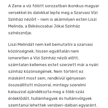
A Zene a víz fölött sorozatban ikonikus magyar
versekkel és dalokkal lepte meg a Szarvasi Vízi
Színház nézőit – nem is akármilyen esten Liszi
Melinda, a Békéscsabai Jókai Színház
színésznője.
Liszi Melindát nem kell bemutatni a szarvasi
közönségnek, hiszen egyáltalán nem
ismeretlen a Vízi Színház nézői előtt,
számtalan kellemes estet szerzett már a nyári
színház közönségének. Nem történt ez
másként most sem, rendkívül igényesen
összeállított műsorral, mintegy szerelmi
kalauzzal ajándékozta meg a több száz
érdeklődőt, hullámhegyek és hullámvölgyek
szemtanúi lehettek versben-dalban egyaránt.