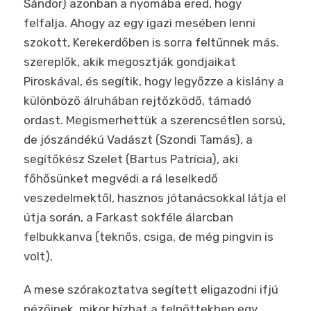
Sándor) azonban a nyomába ered, hogy
felfalja. Ahogy az egy igazi mesében lenni
szokott, Kerekerdőben is sorra feltűnnek más.
szereplők, akik megosztják gondjaikat
Piroskával, és segítik, hogy legyőzze a kislány a
különböző álruhában rejtőzködő, támadó
ordast. Megismerhettük a szerencsétlen sorsú,
de jószándékú Vadászt (Szondi Tamás), a
segítőkész Szelet (Bartus Patrícia), aki
főhősünket megvédi a rá leselkedő
veszedelmektől, hasznos jótanácsokkal látja el
útja során, a Farkast sokféle álarcban
felbukkanva (teknős, csiga, de még pingvin is
volt),
A mese szórakoztatva segített eligazodni ifjú
nézőinek, mikor bízhat a felnőttekben egy