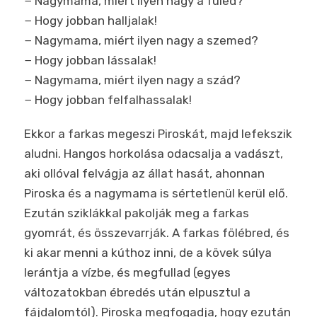
− Nagymama, miért ilyen nagy a füled?
− Hogy jobban halljalak!
− Nagymama, miért ilyen nagy a szemed?
− Hogy jobban lássalak!
− Nagymama, miért ilyen nagy a szád?
− Hogy jobban felfalhassalak!
Ekkor a farkas megeszi Piroskát, majd lefekszik
aludni. Hangos horkolása odacsalja a vadászt,
aki ollóval felvágja az állat hasát, ahonnan
Piroska és a nagymama is sértetlenül kerül elő.
Ezután sziklákkal pakolják meg a farkas
gyomrát, és összevarrják. A farkas fölébred, és
ki akar menni a kúthoz inni, de a kövek súlya
lerántja a vízbe, és megfullad (egyes
változatokban ébredés után elpusztul a
fájdalomtól). Piroska megfogadja, hogy ezután