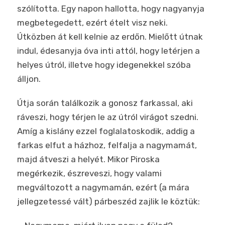
szólította. Egy napon hallotta, hogy nagyanyja
megbetegedett, ezért ételt visz neki.
Útközben át kell kelnie az erdőn. Mielőtt útnak
indul, édesanyja óva inti attól, hogy letérjen a
helyes útról, illetve hogy idegenekkel szóba
álljon.
Útja során találkozik a gonosz farkassal, aki
ráveszi, hogy térjen le az útról virágot szedni.
Amíg a kislány ezzel foglalatoskodik, addig a
farkas elfut a házhoz, felfalja a nagymamát,
majd átveszi a helyét. Mikor Piroska
megérkezik, észreveszi, hogy valami
megváltozott a nagymamán, ezért (a mára
jellegzetessé vált) párbeszéd zajlik le köztük: