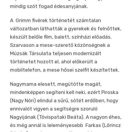
mindig szót fogad édesanyjának.
A Grimm fivérek
történetét számtalan
változatban láthatták a gyerekek és felnőttek,
készült belőle film, balett, színházi előadás.
Szarvason a mese-szerető közönségnek a
Múzsák Társulata teljesen modernizált
történetet hozott el, ahol előkerült a
mobiltelefon, a mese hősei szelfit készítettek.
Nagymama elesett, megütötte magát,
mindenképpen segíteni kell neki, ezért Piroska
(Nagy Nóri) elindul a sűrű, sötét erdőben, hogy
ennivalót vigyen a segítségre szoruló
Nagyijának (Tövispataki Beáta). A nagyon éhes,
és még annál is leleményesebb Farkas (Lőrincz