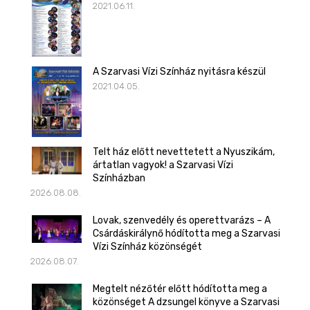
2021.06.11.
A Szarvasi Vízi Színház nyitásra készül
2021.04.05.
Telt ház előtt nevettetett a Nyuszikám,
ártatlan vagyok! a Szarvasi Vízi
Színházban
2026.08.08.
Lovak, szenvedély és operettvarázs – A
Csárdáskirálynő hódította meg a Szarvasi
Vízi Színház közönségét
2026.08.07.
Megtelt nézőtér előtt hódította meg a
közönséget A dzsungel könyve a Szarvasi