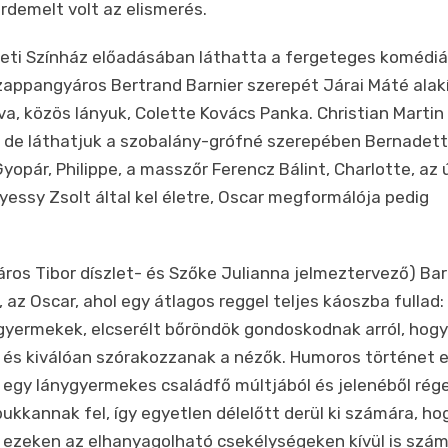
demelt volt az elismerés.
ti Színház előadásában láthatta a fergeteges komédiá
appangyáros Bertrand Barnier szerepét Járai Máté alakí
va, közös lányuk, Colette Kovács Panka. Christian Martin
, de láthatjuk a szobalány-grófné szerepében Bernadet
opár, Philippe, a masszőr Ferencz Bálint, Charlotte, az 
lyessy Zsolt által kel életre, Oscar megformálója pedig
s Tibor díszlet- és Szőke Julianna jelmeztervező) Bar
 az Oscar, ahol egy átlagos reggel teljes káoszba fullad:
 gyermekek, elcserélt bőröndök gondoskodnak arról, hogy
k és kiválóan szórakozzanak a nézők. Humoros történet e
ős, egy lánygyermekes családfő múltjából és jelenéből rég
ukkannak fel, így egyetlen délelőtt derül ki számára, ho
és ezeken az elhanyagolható csekélységeken kívül is szá