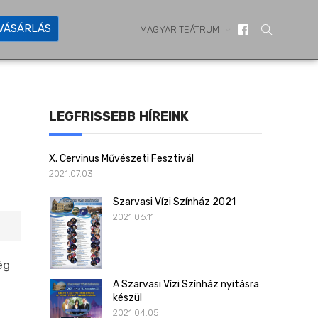
YVÁSÁRLÁS
MAGYAR TEÁTRUM
LEGFRISSEBB HÍREINK
X. Cervinus Művészeti Fesztivál
2021.07.03.
Szarvasi Vízi Színház 2021
2021.06.11.
ég
A Szarvasi Vízi Színház nyitásra
készül
2021.04.05.