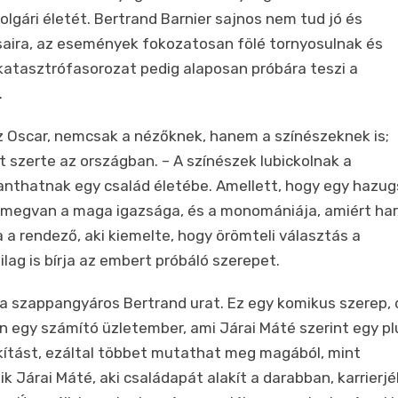
olgári életét. Bertrand Barnier sajnos nem tud jó és
saira, az események fokozatosan fölé tornyosulnak és
katasztrófasorozat pedig alaposan próbára teszi a
.
z Oscar, nemcsak a nézőknek, hanem a színészeknek is;
kot szerte az országban. – A színészek lubickolnak a
lanthatnak egy család életébe. Amellett, hogy egy hazu
ek megvan a maga igazsága, és a monomániája, amiért har
a rendező, aki kiemelte, hogy örömteli választás a
ilag is bírja az embert próbáló szerepet.
e a szappangyáros Bertrand urat. Ez egy komikus szerep, 
n egy számító üzletember, ami Járai Máté szerint egy pl
akítást, ezáltal többet mutathat meg magából, mint
zik Járai Máté, aki családapát alakít a darabban, karrierj