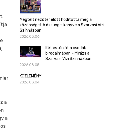
t,
Megtelt nézőtér előtt hódította meg a
tja
közönséget A dzsungel könyve a Szarvasi Vízi
Színházban
2026.08.06.
te
Két estén át a csodák
új
birodalmában – Mirázs a
Szarvasi Vízi Színházban
2026.08.05.
KÖZLEMÉNY
nier
2026.08.04.
z a
en
gy a
mos