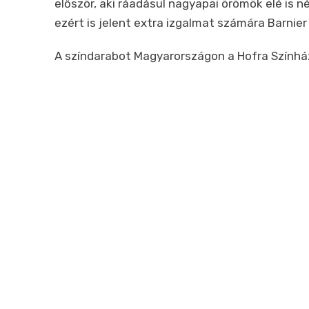
először, aki ráadásul nagyapai örömök elé is n
ezért is jelent extra izgalmat számára Barnier
A színdarabot Magyarországon a Hofra Színház