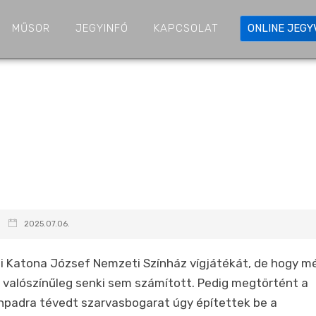
MŰSOR
JEGYINFÓ
KAPCSOLAT
ONLINE JEG
2025.07.06.
 Katona József Nemzeti Színház vígjátékát, de hogy m
ra valószínűleg senki sem számított. Pedig megtörtént a
ínpadra tévedt szarvasbogarat úgy építettek be a