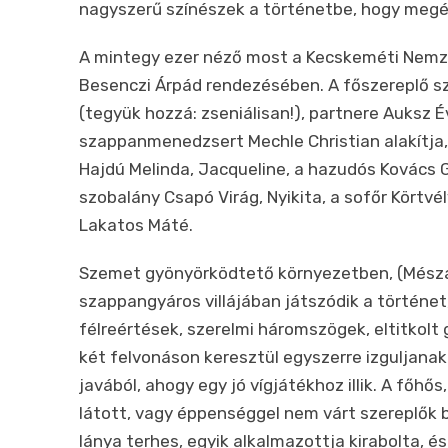
nagyszerű színészek a történetbe, hogy megér
A mintegy ezer néző most a Kecskeméti Nemze
Besenczi Árpád rendezésében. A főszereplő sz
(tegyük hozzá: zseniálisan!), partnere Auksz É
szappanmenedzsert Mechle Christian alakítja
Hajdú Melinda, Jacqueline, a hazudós Kovács Gy
szobalány Csapó Virág, Nyikita, a sofőr Körtvé
Lakatos Máté.
Szemet gyönyörködtető környezetben, (Mészáro
szappangyáros villájában játszódik a történet,
félreértések, szerelmi háromszögek, eltitkolt
két felvonáson keresztül egyszerre izguljana
javából, ahogy egy jó vígjátékhoz illik. A főh
látott, vagy éppenséggel nem várt szereplők b
lánya terhes, egyik alkalmazottja kirabolta, 