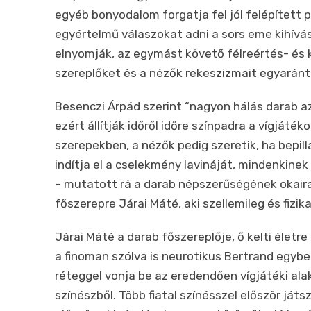
egyéb bonyodalom forgatja fel jól felépített p
egyértelmű válaszokat adni a sors eme kihívá
elnyomják, az egymást követő félreértés- és 
szereplőket és a nézők rekeszizmait egyaránt
Besenczi Árpád szerint “nagyon hálás darab a
ezért állítják időről időre színpadra a vígjáté
szerepekben, a nézők pedig szeretik, ha bepil
indítja el a cselekmény lavináját, mindenkin
– mutatott rá a darab népszerűségének okaira 
főszerepre Járai Máté, aki szellemileg és fizika
Járai Máté a darab főszereplője, ő kelti életr
a finoman szólva is neurotikus Bertrand egybe
réteggel vonja be az eredendően vígjátéki al
színészből. Több fiatal színésszel először játs