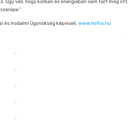
éz. Úgy véli, hogy korban és energiában sem tart még ott
 szerepe.”
i és Irodalmi Ügynökség képviseli.
www.hofra.hu