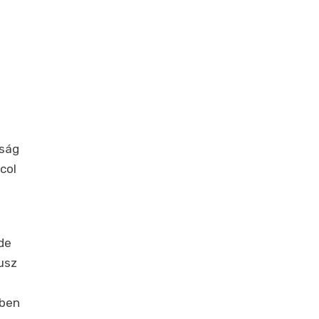
gság
col
de
usz
ében