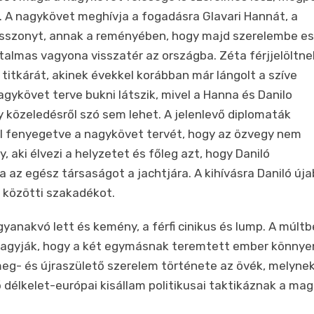
 A nagykövet meghívja a fogadásra Glavari Hannát, a
sszonyt, annak a reményében, hogy majd szerelembe esi
talmas vagyona visszatér az országba. Zéta férjjelöltne
g titkárát, akinek évekkel korábban már lángolt a szíve
ykövet terve bukni látszik, mivel a Hanna és Danilo
y közeledésről szó sem lehet. A jelenlevő diplomaták
l fenyegetve a nagykövet tervét, hogy az özvegy nem
 aki élvezi a helyzetet és főleg azt, hogy Daniló
 az egész társaságot a jachtjára. A kihívásra Daniló új
k közötti szakadékot.
anakvó lett és kemény, a férfi cinikus és lump. A múltbe
 hagyják, hogy a két egymásnak teremtett ember könnye
eg- és újraszülető szerelem története az övék, melyne
délkelet-európai kisállam politikusai taktikáznak a ma