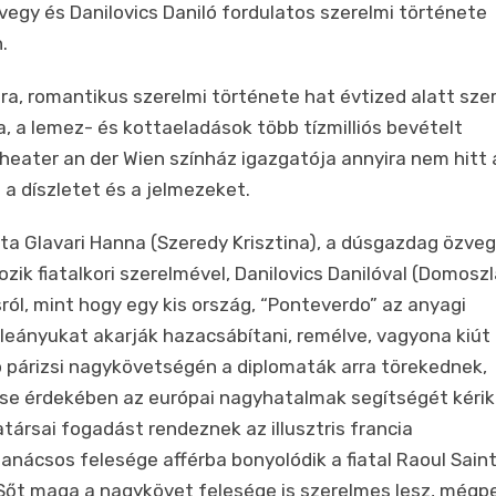
egy és Danilovics Daniló fordulatos szerelmi története
.
ra, romantikus szerelmi története
hat évtized alatt sze
ra, a lemez- és kottaeladások több tízmilliós bevételt
heater an der Wien színház igazgatója annyira nem hitt 
 a díszletet és a jelmezeket.
tta
Glavari Hanna (
Szeredy Krisztina)
, a dúsgazdag özve
zik fiatalkori szerelmével, Danilovics Danilóval (
Domoszl
ól, mint hogy egy kis ország, “Ponteverdo” az anyagi
eányukat akarják hazacsábítani, remélve, vagyona kiút
 párizsi nagykövetségén a diplomaták arra törekednek,
érése érdekében az európai nagyhatalmak segítségét kérik
ársai fogadást rendeznek az illusztris francia
anácsos felesége afférba bonyolódik a fiatal Raoul Sain
 Sőt maga a nagykövet felesége is szerelmes lesz, mégp