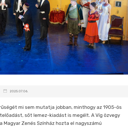
2025.07.06.
rűségét mi sem mutatja jobban, minthogy az 1905-ös
telőadást, sőt lemez-kiadást is megélt.
A Víg özvegy
l a Magyar Zenés Színház hozta el nagyszámú