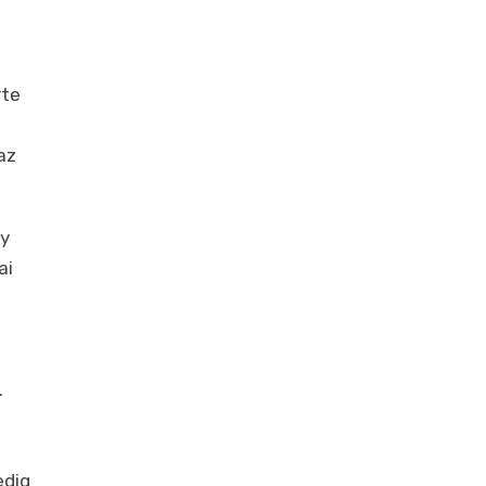
rte
az
gy
ai
.
t
edig