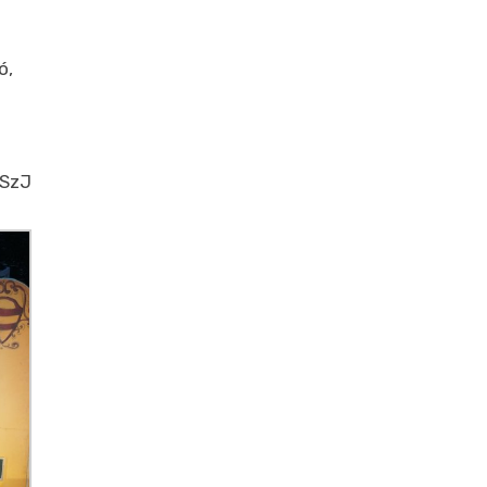
ó,
SzJ