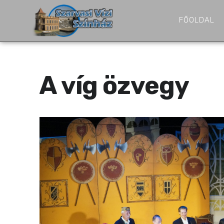
FŐOLDAL
A víg özvegy