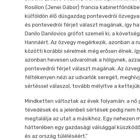
Rosillon (
Jenei Gábor)
francia kabinetfőnökbe.
külföldön élő dúsgazdag pontevedrói özvegya
és pontevedrói férjet választ magának, így ha
Danilo Danilovics grófot szemeli ki, a követsé
Hannáért. Az özvegy megérkezik, azonban a nag
közötti korábbi sérelmek még erősen élnek, íg
azonban hevesen udvarolnak a hölgynek, azza
pontevedrói férjet választ magának. Az özvegy,
féltékenyen nézi az udvarlók seregét, meghívja
sértéssel válaszol, tovább mélyítve a kettejü
Mindketten változtak az évek folyamán: a nő gy
tévedések és a jelenbeli sértések pedig nem
megtalálja az utat a másikhoz. Egy nehezen m
hátterében egy gazdasági válsággal küszködő 
és az ország túléléséért.”