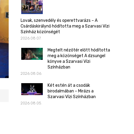
Lovak, szenvedély és operettvarázs – A
Csárdáskirálynő hódította meg a Szarvasi Vízi
Színház közönségét
2026.08.07.
Megtelt nézőtér előtt hódította
meg a közönséget A dzsungel
könyve a Szarvasi Vízi
Színházban
2026.08.06.
Két estén át a csodák
birodalmában – Mirázs a
Szarvasi Vízi Színházban
2026.08.05.