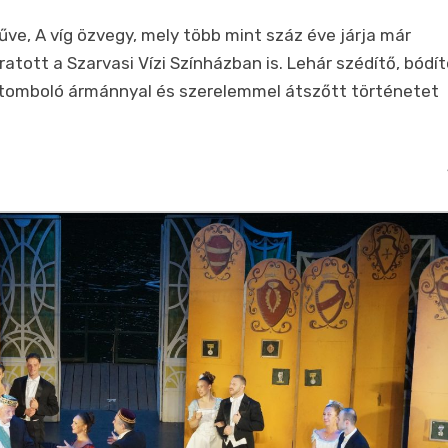
ve, A víg özvegy, mely több mint száz éve járja már
ratott a Szarvasi Vízi Színházban is. Lehár szédítő, bódít
t tomboló ármánnyal és szerelemmel átszőtt történetet