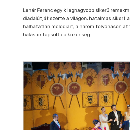
Lehár Ferenc egyik legnagyobb sikerű remekmű
diadalútját szerte a világon, hatalmas sikert a
halhatatlan melódiáit, a három felvonáson á
hálásan tapsolta a közönség.