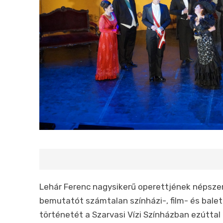
Lehár Ferenc nagysikerű operettjének népsze
bemutatót számtalan színházi-, film- és balet
történetét a Szarvasi Vízi Színházban ezútta