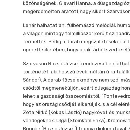
közönségének. Glavari Hanna, a dúsgazdag özv
megérdemelten aratott nagy sikert Szarvason
Lehár halhatatlan, fülbemászó melódiái, humo
a világon mintegy félmilliószor került színpad
termeltek. Pedig a darab megszületésekor a T
operett sikerében, hogy a raktárból szedte elő
Szarvason Bozsó József rendezésében látha
történetét, aki hosszú évek múltán újra találko
Sándor)
. A darab főcselekménye nem szól másr
csődtől megmeneküljön, ezért dúsgazdag honl
lehet a gazdasági összeomlástól. “
Pontevedro
hogy az ország csődjét elkerüljék, s a cél el
Zéta Mirkó (
Kokas László
) nagykövet és munkat
vendégeknek. Olga (
Steinkohl Erika)
, Kromow t
Brioche (
Bozsó József)
francia diplomatával.