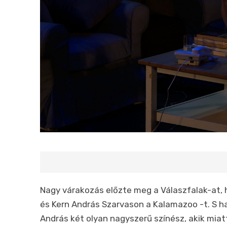
Nagy várakozás előzte meg a Válaszfalak-at, h
és Kern András Szarvason a Kalamazoo -t. S ha
András két olyan nagyszerű színész, akik mia