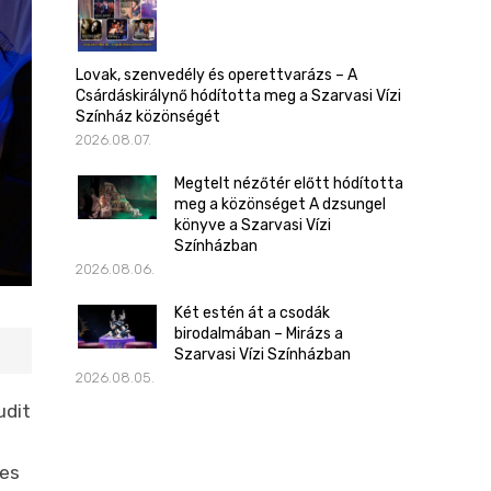
Lovak, szenvedély és operettvarázs – A
Csárdáskirálynő hódította meg a Szarvasi Vízi
Színház közönségét
2026.08.07.
Megtelt nézőtér előtt hódította
meg a közönséget A dzsungel
könyve a Szarvasi Vízi
Színházban
2026.08.06.
Két estén át a csodák
birodalmában – Mirázs a
Szarvasi Vízi Színházban
2026.08.05.
udit
mes