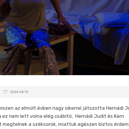
2024.08.19.
iszen az elmúlt évben nagy sikerrel játszotta Hernádi J
 ez nem lett volna elég csábító, Hernádi Judit és Kern
tt megtelnek a széksorok, miattuk egészen biztos érde