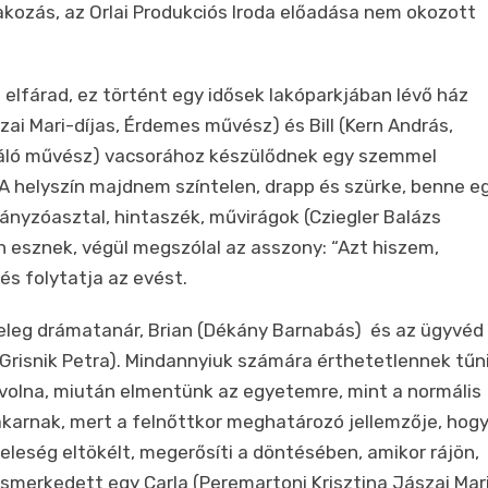
akozás, az Orlai Produkciós Iroda előadása nem okozott
elfárad, ez történt egy idősek lakóparkjában lévő ház
zai Mari-díjas, Érdemes művész) és Bill (Kern András,
iváló művész) vacsorához készülődnek egy szemmel
 A helyszín majdnem színtelen, drapp és szürke, benne e
ányzóasztal, hintaszék, művirágok (Cziegler Balázs
n esznek, végül megszólal az asszony: “Azt hiszem,
 és folytatja az evést.
 meleg drámatanár, Brian (Dékány Barnabás) és az ügyvéd
(Grisnik Petra). Mindannyiuk számára érthetetlennek tűn
tt volna, miután elmentünk az egyetemre, mint a normális
akarnak, mert a felnőttkor meghatározó jellemzője, hog
eleség eltökélt, megerősíti a döntésében, amikor rájön,
merkedett egy Carla (Peremartoni Krisztina Jászai Mar