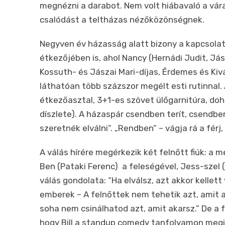
megnézni a darabot. Nem volt hiábavaló a vár
csalódást a teltházas nézőközönségnek.
Negyven év házasság alatt bizony a kapcsolat 
étkezőjében is, ahol Nancy (Hernádi Judit, Jás
Kossuth- és Jászai Mari-díjas, Érdemes és K
láthatóan több százszor megélt esti rutinnal.
étkezőasztal, 3+1-es szövet ülőgarnitúra, doh
díszlete). A házaspár csendben terít, csendbe
szeretnék elválni”. „Rendben” – vágja rá a férj,
A válás hírére megérkezik két felnőtt fiúk: a
Ben (Pataki Ferenc) a feleségével, Jess-szel 
válás gondolata: “Ha elválsz, azt akkor kelle
emberek – A felnőttek nem tehetik azt, amit 
soha nem csinálhatod azt, amit akarsz.” De a f
hogy Bill a standup comedy tanfolyamon megis