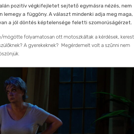
lán pozitív végkifejletet sejtető egymásra nézés, nem
tán lemegy a függöny. A választ mindenki adja meg maga,
an a jól döntés képtelensége feletti szomorúságérzet.
te/mögötte folyamatosan ott motoszkáltak a kérdések, keres
 A szülőknek? A gyerekeknek? Megérdemelt volt a szűnni nem
öszönjük.