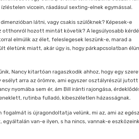
s ízléstelen viccein, ráadásul sexting-elnek egymással.
 dimenzióban látni, vagy csakis szülőknek? Képesek-e
z otthonról hozott mintát követik? A legsúlyosabb kérdé
rral elmúlik az élet, feleslegesek leszünk-e, marad a
últ életünk miatt
, akár úgy is, hogy párkapcsolatban élün
űnik, Nancy kitartóan ragaszkodik ahhoz, hogy egy szere
esélyt arra az örömre, ami egyszer osztályrészül jutott
Nancy nyomába sem ér, ám Bill iránti rajongása, érdeklőd
feneklett, rutinba fulladó, kibeszéletlen házasságnak.
 fogalmát is újragondoltatja velünk, mi az, ami az egés
t, egyáltalán van-e ilyen, s ha nincs, vannak-e eszközein