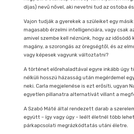
díjas) nevű nővel, aki nevetni tud az ostoba é
Vajon tudják a gyerekek a szüleiket egy másik
magasabb érzelmi intelligenciára, vagy csak a
amivel szembe kell néznünk, hogy az idősödő ko
magány, a
szorongás az öregségtől, és az elm
vagy képesek vagyunk változtatni?
A történet előrehaladtával egyre inkább úgy t
nélküli hosszú házasság után megérdemel egy 
neki. Carla megjelenése is ezt erősíti, ugyan 
egyetlen pillanatra alternatívát villant a meg
A Szabó Máté által rendezett darab a szerelem
együtt – így vagy úgy – leélt életnél több lehe
párkapcsolati megrázkódtatás utáni életre.