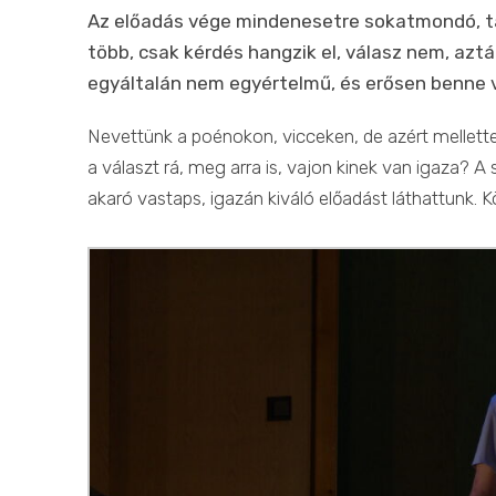
Az előadás vége mindenesetre sokatmondó, ta
több, csak kérdés hangzik el, válasz nem, az
egyáltalán nem egyértelmű, és erősen benne v
Nevettünk a poénokon, vicceken, de azért mellet
a választ rá, meg arra is, vajon kinek van igaza?
akaró vastaps, igazán kiváló előadást láthattunk. K